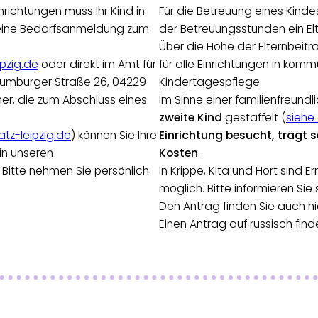
nrichtungen muss Ihr Kind in
Für die Betreuung eines Kindes
ie eine Bedarfsanmeldung zum
der Betreuungsstunden ein Elt
Über die Höhe der Elternbeitr
pzig.de
oder direkt im Amt für
für alle Einrichtungen in komm
aumburger Straße 26, 04229
Kindertagespflege.
er, die zum Abschluss eines
Im Sinne einer familienfreundl
zweite Kind
gestaffelt (
siehe
tz-leipzig.de
) können Sie Ihre
Einrichtung besucht, trägt s
in unseren
Kosten
.
. Bitte nehmen Sie persönlich
In Krippe, Kita und Hort sind
möglich. Bitte informieren S
Den Antrag finden Sie auch hi
Einen Antrag auf russisch finde